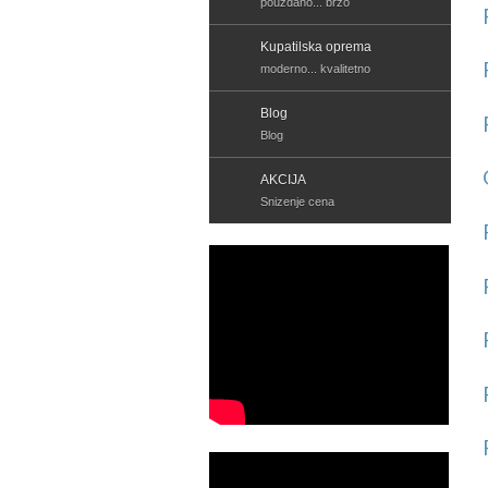
pouzdano... brzo
Kupatilska oprema
moderno... kvalitetno
Blog
Blog
AKCIJA
Snizenje cena