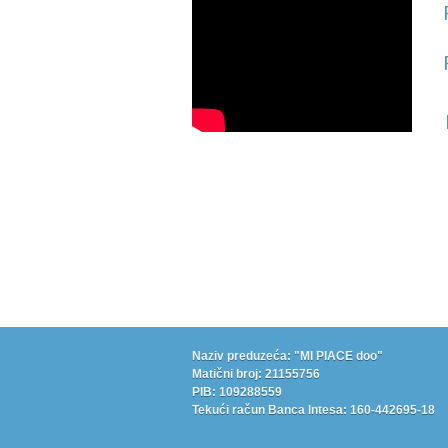
Naziv preduzeća: "MI PIACE doo"
Matični broj: 21155756
PIB: 109288559
Tekući račun Banca Intesa: 160-442695-18