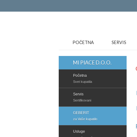
POČETNA
SERVIS
MI PIACE D.O.O.
Početna
Svet kupatila
Servis
Sertifikovani
GEBERIT
za Vaše kupatilo
Usluge