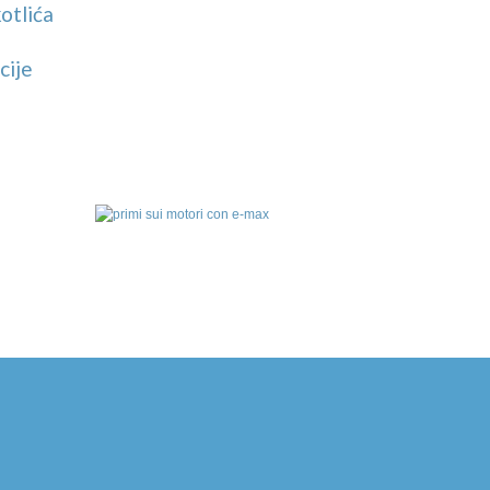
otlića
cije